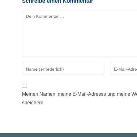
Schreibe einen Kommentar
Kommentar
Gib
Gib
deinen
deine
Namen
E-
oder
Mail-
Meinen Namen, meine E-Mail-Adresse und meine Web
Benutzernamen
Adresse
speichern.
zum
zum
Kommentieren
Kommentiere
ein
ein