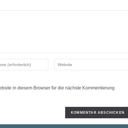
Gib
deine
Website-
URL
site in diesem Browser für die nächste Kommentierung
ein
(optional)
n