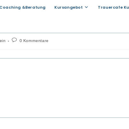
eiterinnen und
Coaching &Beratung
Kursangebot
Trauercafe K
Beitrags-
ein
0 Kommentare
Kommentare: