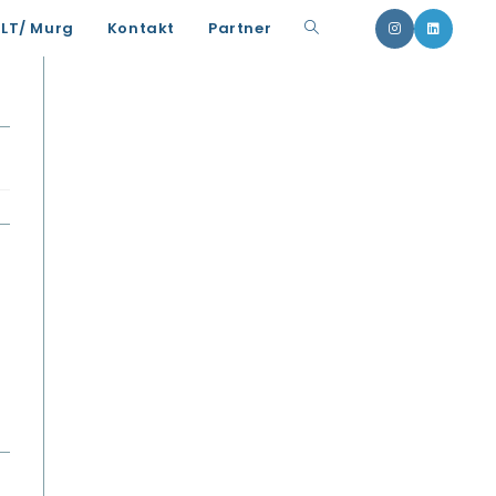
Website-
uLT/ Murg
Kontakt
Partner
Suche
umschalten