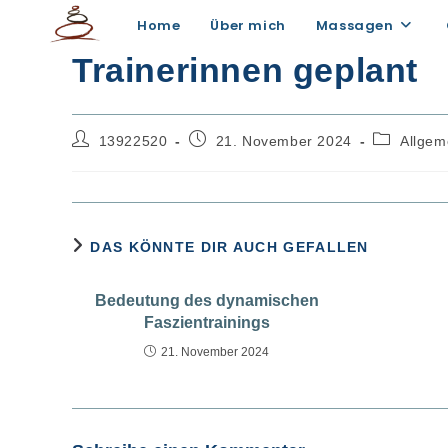
Zum
Workshop für Übungsl
Home
Über mich
Massagen
Inhalt
Trainerinnen geplant
springen
Beitrags-
Beitrag
Beitrags-
13922520
21. November 2024
Allgem
Autor:
veröffentlicht:
Kategorie:
DAS KÖNNTE DIR AUCH GEFALLEN
Bedeutung des dynamischen
Faszientrainings
21. November 2024