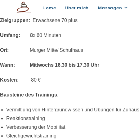
Zum
Stark & Stabil – Seniorentraining 70 Plus
Home
Über mich
Massagen
Inhalt
springen
Zielgruppen:
Erwachsene 70 plus
Umfang: 8
x 60 Minuten
Ort:
Murger Mitte/ Schulhaus
Wann:
Mittwochs 16.30 bis 17.30 Uhr
Kosten:
80 €
Bausteine des Trainings:
Vermittlung von Hintergrundwissen und Übungen für Zuhau
Reaktionstraining
Verbesserung der Mobilität
Gleichgewichtstraining