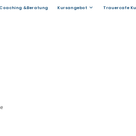
Coaching &Beratung
Kursangebot
Trauercafe K
se