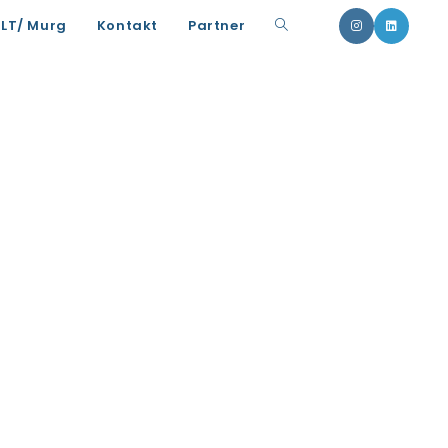
Website-
uLT/ Murg
Kontakt
Partner
Suche
umschalten